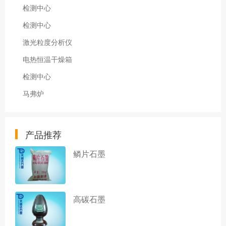
检测中心
检测中心
激光粒度分析仪
电热恒温干燥箱
检测中心
马弗炉
产品推荐
鳞片石墨
高碳石墨