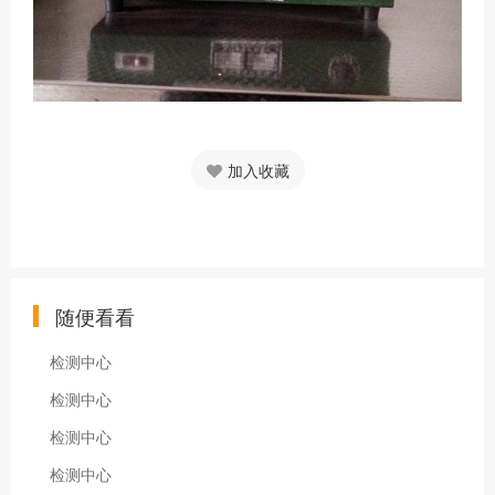
加入收藏
随便看看
检测中心
检测中心
检测中心
检测中心